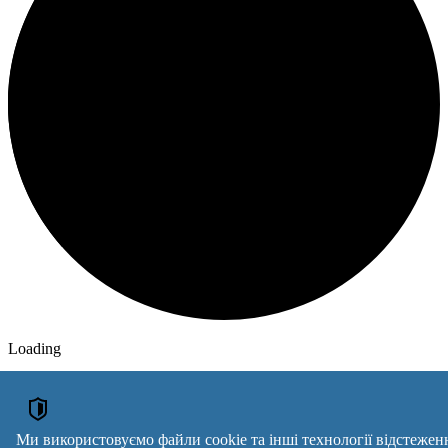
Loading
ОГОЛОШЕННЯ
Мікрокреди онлайн
Курси зварник, слюсар, токар, штукатур, покрівельник, маляр,
Ми використовуємо файли cookie та інші технології відстежен