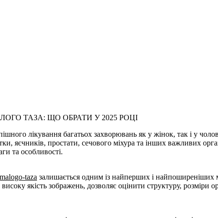
ОГО ТАЗА: ЩО ОБРАТИ У 2025 РОЦІ
ішного лікування багатьох захворювань як у жінок, так і у чолов
тки, яєчників, простати, сечового міхура та інших важливих ор
аги та особливості.
-malogo-taza
залишається одним із найперших і найпоширеніших ме
ує високу якість зображень, дозволяє оцінити структуру, розміри 