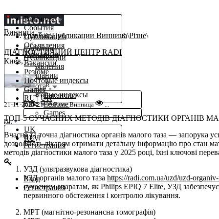
Винница
События
Винница
Главная
Публикации Винница
Різне
Публикации
Объявления
События
ДІАГНОСТИЧНИЙ ЦЕНТР RADI
Компании
Публикации
Киев,
Вакансии
Объявления
Резюме
Компании
Почтовые индексы
β
Работа
Games
Почтовые индексы
Вакансии
RU
|
UK
Еще
Резюме
21-11-2025 21:19
Різне
Винница
...
Games
ТОП-5 СУЧАСНИХ МЕТОДІВ ДІАГНОСТИКИ ОРГАНІВ МАЛ
ru
UK
Вчасна та точна діагностика органів малого таза — запорука усп
Вход
RU
дозволяють лікарям отримати детальну інформацію про стан ма
Регистрация
методів діагностики малого таза у 2025 році, їхні ключові перев
УЗД (ультразвукова діагностика)
УЗД органів малого таза
https://radi.com.ua/uzd/uzd-organiv
Вход
сучасним апаратам, як Philips EPIQ 7 Elite, УЗД забезпеч
Регистрация
первинного обстеження і контролю лікування.
МРТ (магнітно-резонансна томографія)