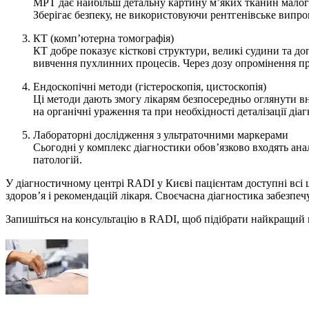
МРТ дає найбільш детальну картину м’яких тканин малого
Зберігає безпеку, не використовуючи рентгенівське випр
КТ (комп’ютерна томографія)
КТ добре показує кісткові структури, великі судини та д
вивчення пухлинних процесів. Через дозу опромінення пр
Ендоскопічні методи (гістероскопія, цистоскопія)
Ці методи дають змогу лікарям безпосередньо оглянути вну
на органічні ураження та при необхідності деталізації діаг
Лабораторні дослідження з ультраточними маркерами
Сьогодні у комплекс діагностики обов’язково входять анал
патологій.
У діагностичному центрі RADI у Києві пацієнтам доступні всі ц
здоров’я і рекомендацій лікаря. Своєчасна діагностика забезпеч
Запишіться на консультацію в RADI, щоб підібрати найкращий м