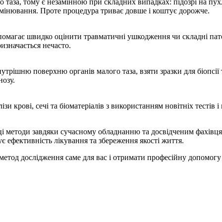
 таза, тому є незамінною при складних випадках: підозрі на пух
омінювання. Проте процедура триває довше і коштує дорожче.
опомагає швидко оцінити травматичні ушкодження чи складні патол
изначається нечасто.
трішню поверхню органів малого таза, взяти зразки для біопсії т
нозу.
ізи крові, сечі та біоматеріалів з використанням новітніх тесті
і методи завдяки сучасному обладнанню та досвідченим фахівцям. 
ує ефективність лікування та збереження якості життя.
етод дослідження саме для вас і отримати професійну допомогу 