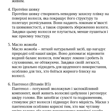
живим.
Протеїни шовку
Протеїни шовку створюють невидиму захисну плівку на
поверхні волосся, яка покращує його структуру та
полегшує розчісування. Вони надають локонам м’якості
та шовковистості, а також сприяють збереженню вологи.
Завдяки цьому волосся не плутається, менше пушиться і
має приємну текстуру.
Масло жожоба
Масло жожоба – легкий натуральний засіб, що нагадує
природні олії нашої шкіри. Воно допомагає відновити
водний баланс волосся, пом’якшує локони і робить їх
слухняними, не обтяжуючи. Завдяки своїй легкості,
масло ідеально підходить для щоденного використання,
особливо для тих, хто боїться жирного блиску на
волоссі.
Пантенол (Вітамін B5)
Пантенол – потужний зволожувач і заспокійливий
компонент, який живить волосяні цибулини і регенерує
шкіру голови. Він запобігає сухості та подразненням,
стимулює ріст волосся і підвищує його міцність. Маски з
пантенолом особливо корисні тим, хто має чутливу
шкіру голови або часто використовує термічні засоби