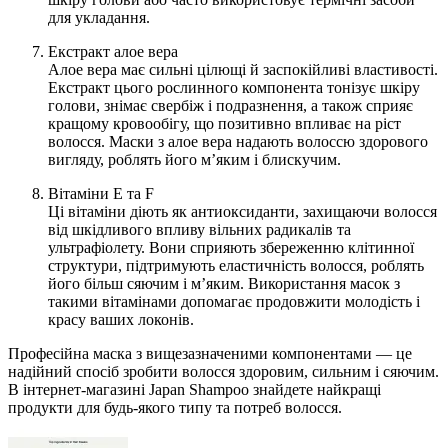
для укладання.
Екстракт алое вера
Алое вера має сильні цілющі й заспокійливі властивості.
Екстракт цього рослинного компонента тонізує шкіру
голови, знімає свербіж і подразнення, а також сприяє
кращому кровообігу, що позитивно впливає на ріст
волосся. Маски з алое вера надають волоссю здорового
вигляду, роблять його м’яким і блискучим.
Вітаміни Е та F
Ці вітаміни діють як антиоксиданти, захищаючи волосся
від шкідливого впливу вільних радикалів та
ультрафіолету. Вони сприяють збереженню клітинної
структури, підтримують еластичність волосся, роблять
його більш сяючим і м’яким. Використання масок з
такими вітамінами допомагає продовжити молодість і
красу ваших локонів.
Професійна маска з вищезазначеними компонентами — це
надійний спосіб зробити волосся здоровим, сильним і сяючим.
В інтернет-магазині Japan Shampoo знайдете найкращі
продукти для будь-якого типу та потреб волосся.