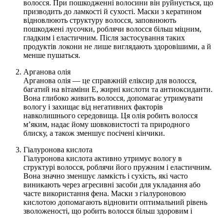
волосся. При пошкодженні волосини він руйнується, що
призводить до ламкості й сухості. Маски з кератином
відновлюють структуру волосся, заповнюють
пошкоджені лусочки, роблячи волосся більш міцним,
гладким і еластичним. Після застосування таких
продуктів локони не лише виглядають здоровішими, а й
менше пушаться.
Арганова олія
Арганова олія — це справжній еліксир для волосся,
багатий на вітаміни Е, жирні кислоти та антиоксиданти.
Вона глибоко живить волосся, допомагає утримувати
вологу і захищає від негативних факторів
навколишнього середовища. Ця олія робить волосся
м’яким, надає йому шовковистості та природного
блиску, а також зменшує посічені кінчики.
Гіалуронова кислота
Гіалуронова кислота активно утримує вологу в
структурі волосся, роблячи його пружним і еластичним.
Вона значно зменшує ламкість і сухість, які часто
виникають через агресивні засоби для укладання або
часте використання фена. Маски з гіалуроновою
кислотою допомагають відновити оптимальний рівень
зволоженості, що робить волосся більш здоровим і