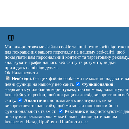
Ми використовуємо файли cookie та інші технології відстежен
для покращення вашого перегляду на нашому веб-сайті, щоб
показувати вам персональний контент та таргетовану рекламу,
аналізувати трафік нашого веб-сайту та розуміти, звідки
приходять наші відвідувачі.
Ok
Налаштувати
Необхідні
: без цих файлів cookie ми не можемо надавати в
певні функції на нашому веб-сайті.
Функціональні
:
зберігають уподобання користувача, такі як мова, налаштуван
інтерфейсу та регіон, щоб покращити досвід використання веб
сайту.
Аналітичні
: допомагають аналізувати, як ви
використовуєте наш сайт, щоб ми могли покращити його
функціональність та зміст.
Рекламні
: використовуються дл
показу вам реклами, яка може більше відповідати вашим
інтересам.
Назад
Прийняти
Прийняти все